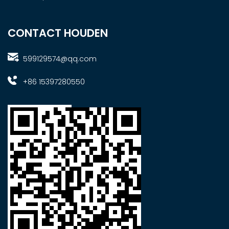
CONTACT HOUDEN
599129574@qq.com
+86 15397280550