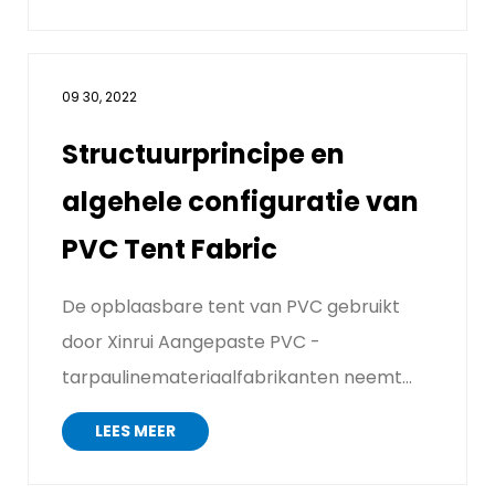
09 30, 2022
Structuurprincipe en
algehele configuratie van
PVC Tent Fabric
De opblaasbare tent van PVC gebruikt
door Xinrui Aangepaste PVC -
tarpaulinemateriaalfabrikanten neemt
het ontwerpprincipe van PVC Tent -...
LEES MEER