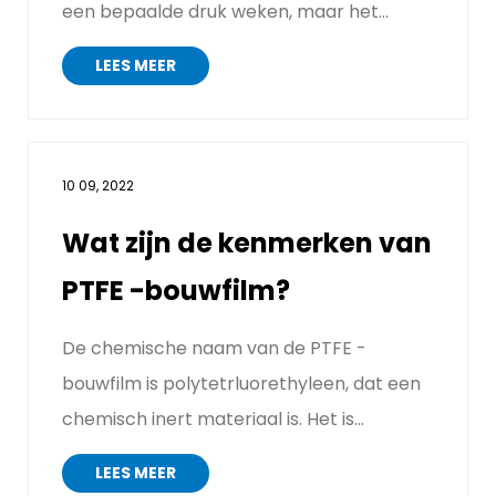
een bepaalde druk weken, maar het
zweet dat door het menselijk lichaa...
LEES MEER
10 09, 2022
Wat zijn de kenmerken van
PTFE -bouwfilm?
De chemische naam van de PTFE -
bouwfilm is polytetrluorethyleen, dat een
chemisch inert materiaal is. Het is
gemaakt van glasvezel als basis...
LEES MEER