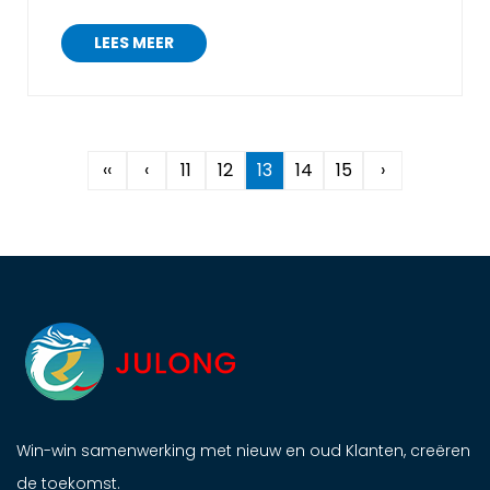
grote gymnasiums, wachtende zalen en
LEES MEER
andere...
‹‹
‹
11
12
13
14
15
›
Win-win samenwerking met nieuw en oud Klanten, creëren
de toekomst.