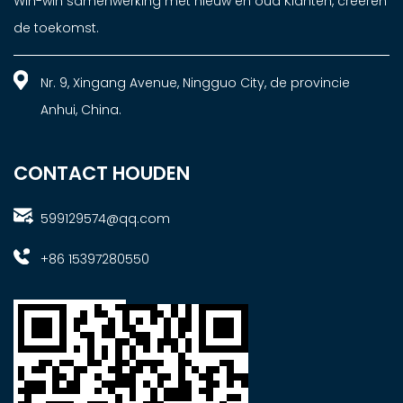
Win-win samenwerking met nieuw en oud Klanten, creëren
de toekomst.
Nr. 9, Xingang Avenue, Ningguo City, de provincie
Anhui, China.
CONTACT HOUDEN
599129574@qq.com
+86 15397280550